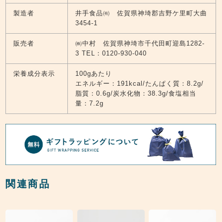
製造者
井手食品㈲ 佐賀県神埼郡吉野ケ里町大曲
3454-1
販売者
㈱中村 佐賀県神埼市千代田町迎島1282-
3 TEL：0120-930-040
栄養成分表示
100gあたり
エネルギー：191kcal/たんぱく質：8.2g/
脂質：0.6g/炭水化物：38.3g/食塩相当
量：7.2g
関連商品